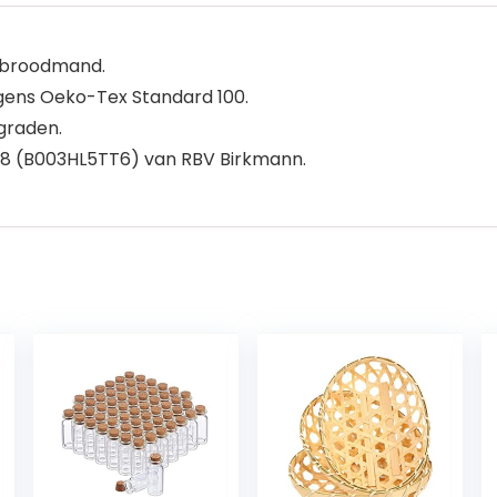
s broodmand.
lgens Oeko-Tex Standard 100.
 graden.
988 (B003HL5TT6) van RBV Birkmann.