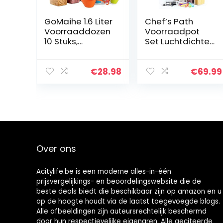
GoMaihe 1.6 Liter
Chef’s Path
Voorraaddozen
Voorraadpot
10 Stuks,
Set Luchtdichte
Opbergdoos,
Voorraaddozen
Keuken,
– 24 ST –
Luchtdicht,
Voorraadpotten
€
28.98
€
69.99
Plastic met
& Bewaarpotten
Deksel,
– BPA-Vrij
Voorraadpotten
Plastic…
voor Het…
Over ons
Acitylife.be is een moderne alles-in-één
prijsvergelijkings- en beoordelingswebsite die de
beste deals biedt die beschikbaar zijn op amazon en u
op de hoogte houdt via de laatst toegevoegde blogs.
Alle afbeeldingen zijn auteursrechtelijk beschermd
door hun respectievelijke eigenaren. Alle geciteerde