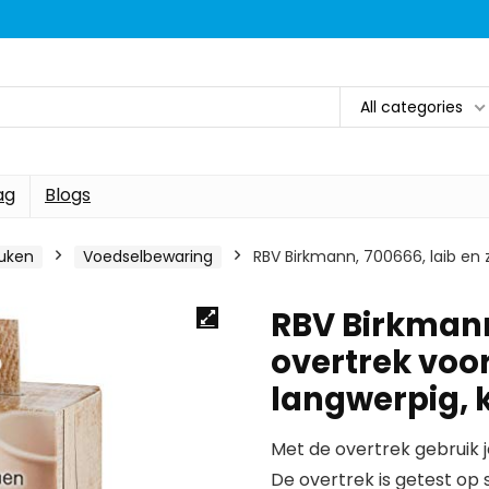
All categories
ag
Blogs
uken
Voedselbewaring
RBV Birkmann, 700666, laib en z
RBV Birkmann,
overtrek voo
langwerpig, k
Met de overtrek gebruik 
De overtrek is getest op