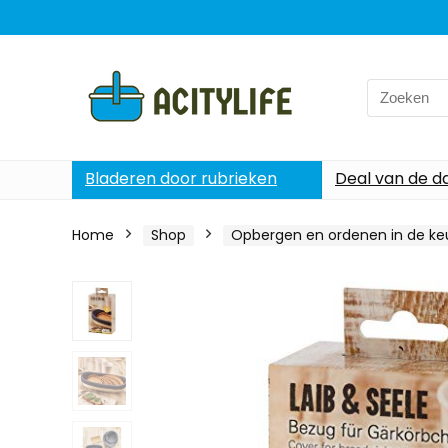
Search
for:
Bladeren door rubrieken
Deal van de d
Home
Shop
Opbergen en ordenen in de ke