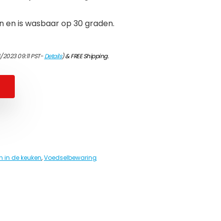
en en is wasbaar op 30 graden.
/2023 09:11 PST-
Details
)
&
FREE Shipping
.
 in de keuken
,
Voedselbewaring