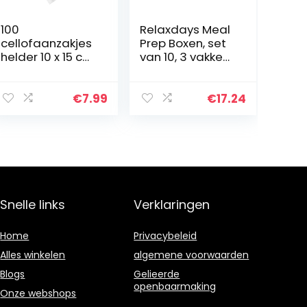
100
Relaxdays Meal
cellofaanzakjes
Prep Boxen, set
helder 10 x 15 cm
van 10, 3 vakken,
cellofaanzakjes
1000 ml,
zakjes
magnetronbest
transparant
endig, kunststof
€
7.99
€
17.24
klein
voedselbox met
meegeefspul
deksel, zwart
kinderverjaarda
g…
Snelle links
Verklaringen
Home
Privacybeleid
Alles winkelen
algemene voorwaarden
Blogs
Gelieerde
openbaarmaking
Onze webshops