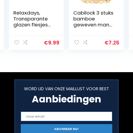
Relaxdays,
Cabilock 3 stuks
Transparante
bamboe
glazen flesjes
geweven mand
met kurk, 60
bamboe
stuks, mini-
fruitmand
flesjes voor olie,
geweven
€
9.99
€
7.25
specerijen,
broodmand
kruiden, zand, 10
broodmand
ml…
groentemand
serveermand
ovaal…
WORD LID VAN ONZE MAILLIJST VOOR BEST
Aanbiedingen