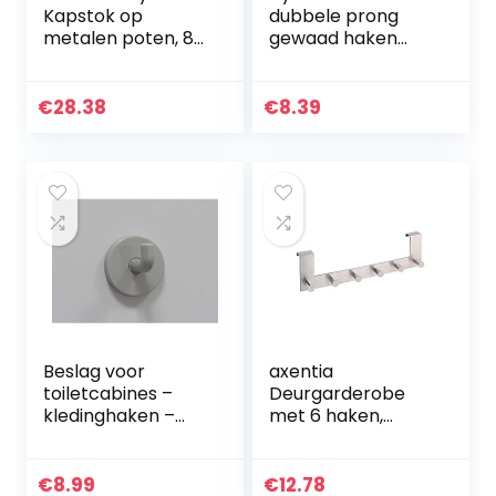
Kapstok op
dubbele prong
metalen poten, 8
gewaad haken
koppen, zwart, 178
dubbele kaphaken
x 62 x 62 cm
metalen
kapstokken met
€
28.38
€
8.39
schroeven voor
keuken
badkamer…
Beslag voor
axentia
toiletcabines –
Deurgarderobe
kledinghaken –
met 6 haken,
kunststof – grijs.
kledinghaken voor
de deur zonder
boren, deurhaken
€
8.99
€
12.78