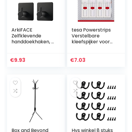
ArkiFACE
tesa Powerstrips
Zelfklevende
Verstelbare
handdoekhaken, 4
kleefspijker voor
stuks badjashaken
behang en
haken wandhaken
pleisterwerk,
roestvrij staal
zelfklevende nagel
€
9.93
€
7.03
badkamer en
1 kg – 4 Nägel wit
keuken…
Box and Beyond
Hys winkel 8 stuks