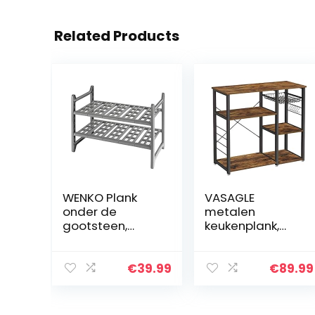
Related Products
WENKO Plank
VASAGLE
onder de
metalen
gootsteen,
keukenplank,
uittrekbare
stabiele
opberger onder
staande plank,
de gootsteen,
plaatsbesparen
€
39.99
€
89.99
44-82 x 39 x 28
de
cm,Meerkleurig
magnetronplan
k met stalen