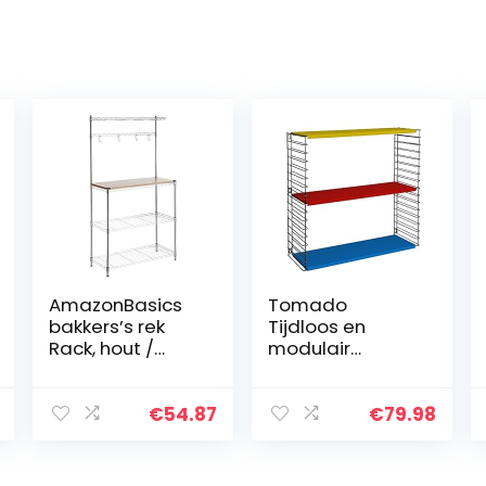
AmazonBasics
Tomado
bakkers’s rek
Tijdloos en
Rack, hout /
modulair
chroom
wandrek,
metaal, tricolor,
70x21x68 cm
€
54.87
€
79.98