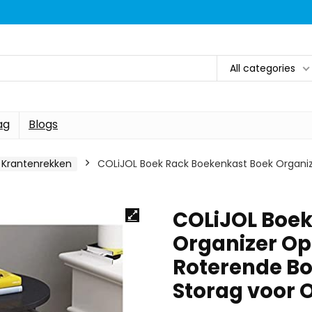
All categories
ag
Blogs
Krantenrekken
COLiJOL Boek Rack Boekenkast Boek Organi
COLiJOL Boek
Organizer O
Roterende Bo
Storag voor 