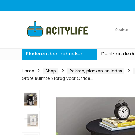
Search
for:
Bladeren door rubrieken
Deal van de d
Home
Shop
Rekken, planken en lades
Grote Ruimte Storag voor Office…