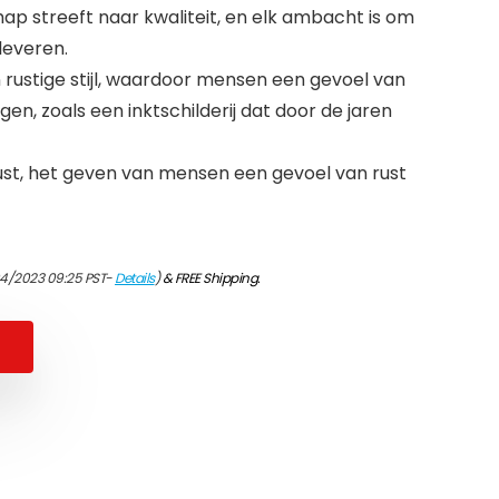
p streeft naar kwaliteit, en elk ambacht is om
leveren.
en rustige stijl, waardoor mensen een gevoel van
rijgen, zoals een inktschilderij dat door de jaren
rust, het geven van mensen een gevoel van rust
04/2023 09:25 PST-
Details
)
&
FREE Shipping
.