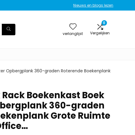
Nieuws en blogs lezen
0
Vergelijken
verlanglijst
zer Opbergplank 360-graden Roterende Boekenplank
 Rack Boekenkast Boek
pbergplank 360-graden
ekenplank Grote Ruimte
Office…