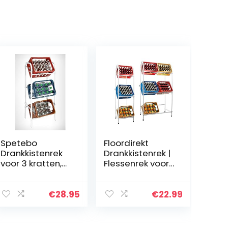
Spetebo
Floordirekt
Drankkistenrek
Drankkistenrek |
voor 3 kratten,
Flessenrek voor
wit, kastrek,
3 kratten, 42 x
kaststandaard
37 x 128 cm |
Dikte: 8 mm | wit
€
28.95
€
22.99