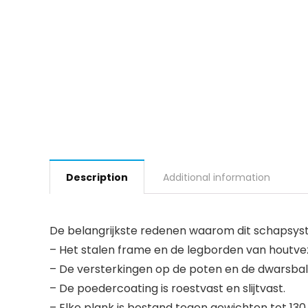
Description
Additional information
De belangrijkste redenen waarom dit schapsys
– Het stalen frame en de legborden van houtve
– De versterkingen op de poten en de dwarsbalk
– De poedercoating is roestvast en slijtvast.
– Elke plank is bestand tegen gewichten tot 130 