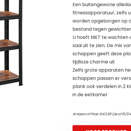
Een buitengewone alledaa
fitnessapparatuur, zelfs
worden opgeborgen op dez
bestand tegen gewichten t
U hoeft NIET te wachten o
saai uit te zien. De mix 
schappen geeft deze plank
tijdloze charme uit
Zelfs grote apparaten he
schappen passen er vers
plank ook verdelen in 2 k
in de eetkamer
Amazon.nl Price:
€
43.99
(as of 10/0