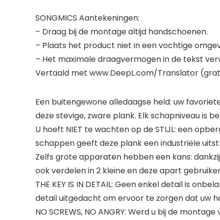
SONGMICS Aantekeningen:
– Draag bij de montage altijd handschoenen.
– Plaats het product niet in een vochtige omgev
– Het maximale draagvermogen in de tekst ver
Vertaald met www.DeepL.com/Translator (grati
Een buitengewone alledaagse held: uw favoriet
deze stevige, zware plank. Elk schapniveau is be
U hoeft NIET te wachten op de STIJL: een opberg
schappen geeft deze plank een industriële uitstr
Zelfs grote apparaten hebben een kans: dankzi
ook verdelen in 2 kleine en deze apart gebruik
THE KEY IS IN DETAIL: Geen enkel detail is onbel
detail uitgedacht om ervoor te zorgen dat uw h
NO SCREWS, NO ANGRY: Werd u bij de montage v