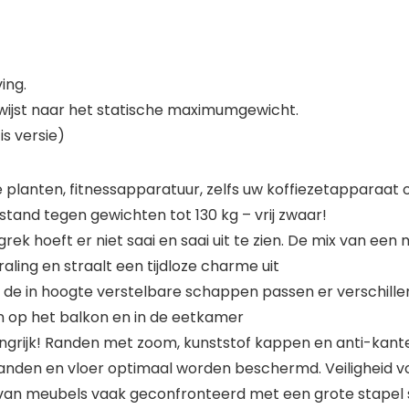
ing.
wijst naar het statische maximumgewicht.
s versie)
e planten, fitnessapparatuur, zelfs uw koffiezetappara
stand tegen gewichten tot 130 kg – vrij zwaar!
rek hoeft er niet saai en saai uit te zien. De mix van ee
aling en straalt een tijdloze charme uit
j de in hoogte verstelbare schappen passen er verschill
en op het balkon en in de eetkamer
angrijk! Randen met zoom, kunststof kappen en anti-kantelb
anden en vloer optimaal worden beschermd. Veiligheid vo
an meubels vaak geconfronteerd met een grote stapel s