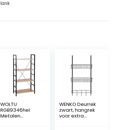
plank
WOLTU
WENKO Deurrek
RGB9346hei
zwart, hangrek
Metalen
voor extra
opbergplank
opbergruimte
Keukenplank