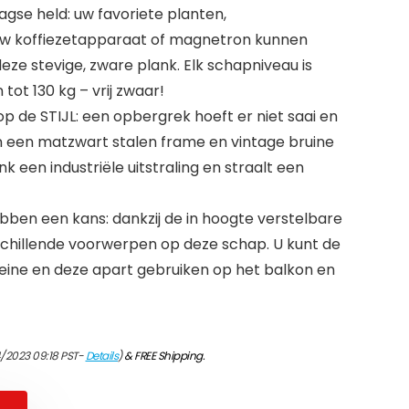
gse held: uw favoriete planten,
 uw koffiezetapparaat of magnetron kunnen
e stevige, zware plank. Elk schapniveau is
ot 130 kg – vrij zwaar!
p de STIJL: een opbergrek hoeft er niet saai en
van een matzwart stalen frame en vintage bruine
 een industriële uitstraling en straalt een
bben een kans: dankzij de in hoogte verstelbare
chillende voorwerpen op deze schap. U kunt de
leine en deze apart gebruiken op het balkon en
4/2023 09:18 PST-
Details
)
&
FREE Shipping
.