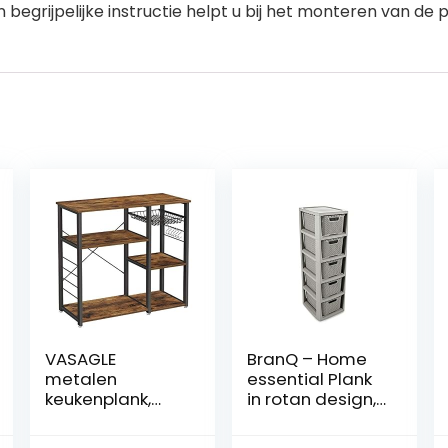
begrijpelijke instructie helpt u bij het monteren van de 
VASAGLE
BranQ – Home
metalen
essential Plank
keukenplank,
in rotan design,
stabiele
BPA-vrije
staande plank,
kunststof PP,