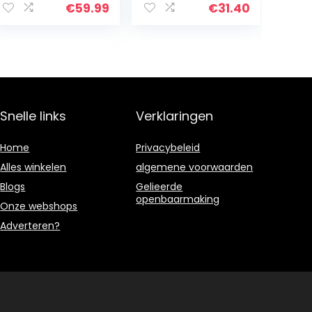
Opslagplank in
€
59.99
€
31.40
spaanplaat,4
lagen metalen
plank
60x28x116cm
Snelle links
Verklaringen
Home
Privacybeleid
Alles winkelen
algemene voorwaarden
Blogs
Gelieerde
openbaarmaking
Onze webshops
Adverteren?