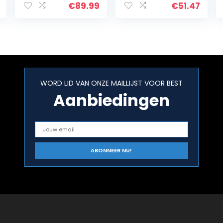
plaatsbesparen
lichtgrijs, 29,5 x
€
89.99
€
51.47
de
24 x 80 cm, 5
magnetronplan
manden
k met stalen
frame en
draadmand,
met…
WORD LID VAN ONZE MAILLIJST VOOR BEST
Aanbiedingen