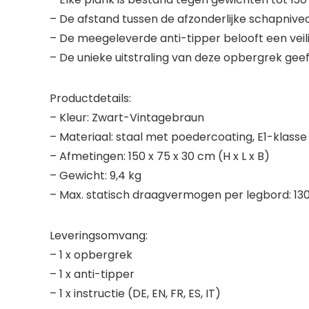
– De afstand tussen de afzonderlijke schapniveau
– De meegeleverde anti-tipper belooft een veili
– De unieke uitstraling van deze opbergrek gee
Productdetails:
– Kleur: Zwart-Vintagebraun
– Materiaal: staal met poedercoating, E1-klass
– Afmetingen: 150 x 75 x 30 cm (H x L x B)
– Gewicht: 9,4 kg
– Max. statisch draagvermogen per legbord: 13
Leveringsomvang:
– 1 x opbergrek
– 1 x anti-tipper
– 1 x instructie (DE, EN, FR, ES, IT)