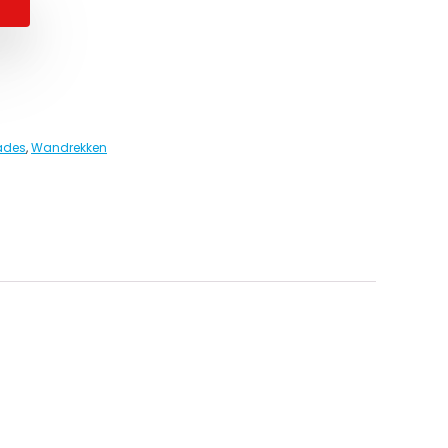
lades
,
Wandrekken