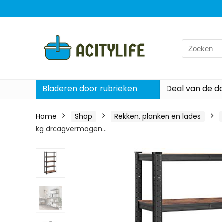
Search
for:
Bladeren door rubrieken
Deal van de d
Home
Shop
Rekken, planken en lades
kg draagvermogen…