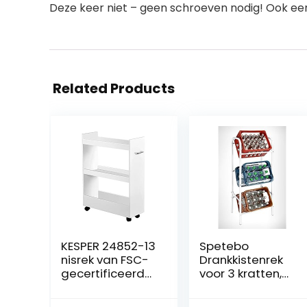
Deze keer niet – geen schroeven nodig! Ook een 
Related Products
KESPER 24852-13
Spetebo
nisrek van FSC-
Drankkistenrek
gecertificeerd
voor 3 kratten,
spaanplaat, wit
wit, kastrek,
met melamine
kaststandaard