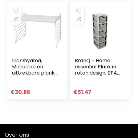
Iris Ohyama,
BranQ – Home
Modulaire en
essential Plank in
uittrekbare plank,
rotan design, BPA-
onder gootsteen, 1
vrije kunststof PP,
niveau,
lichtgrijs, 29,5 x 24
uitschuifbaar 42 –
x 80 cm, 5 manden
€
30.86
€
51.47
70 cm, 5
verwijderbare
bladen…
Over ons