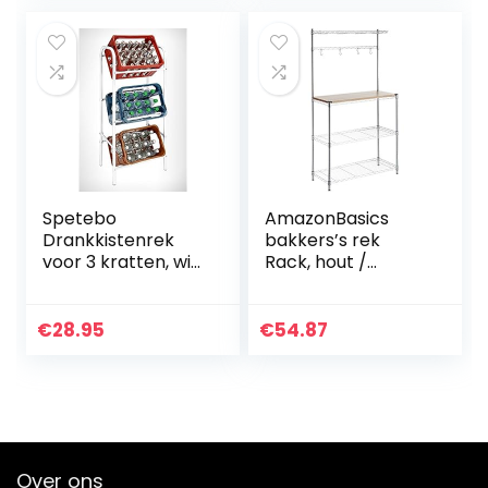
Spetebo
AmazonBasics
Drankkistenrek
bakkers’s rek
voor 3 kratten, wit,
Rack, hout /
kastrek,
chroom
kaststandaard
€
28.95
€
54.87
Over ons