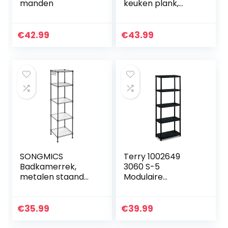
manden
keuken plank,
vloerplank, hal
plank, plant plank
met 4 planken
€
42.99
€
43.99
gemaakt van
gehard glas…
SONGMICS
Terry 1002649
Badkamerrek,
3060 S-5
metalen staand
Modulaire
rek, robuust, tot
stellingkast met 5
100 kg belastbaar,
planken, Zwart,
met 5 PP-platen,
Kunststof,
€
35.99
€
39.99
met uitneembare
60x30x165 cm
haken, 30 x…