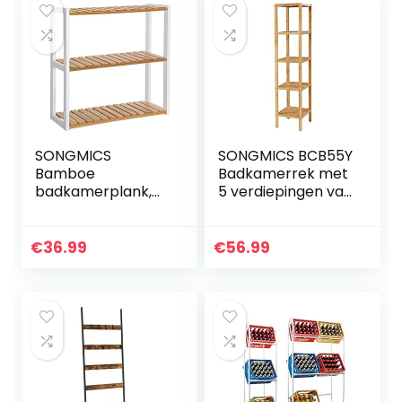
SONGMICS
SONGMICS BCB55Y
Bamboe
Badkamerrek met
badkamerplank,
5 verdiepingen van
3-laags
bamboe, staand
verstelbaar
rek, keukenrek, 33
plantenrek,
x 33 x 146 cm, smal
€
36.99
€
56.99
wandmontage of
voor nauwe…
standaard, in de
woonkamer,
balkon, keuken…