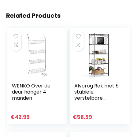
Related Products
WENKO Over de
Alvorog Rek met 5
deur hanger 4
stabiele,
manden
verstelbare,
metalen
legplanken,
opslagruimte voor
€
42.99
€
58.99
keuken, kantoor,
garage,
badkamer…