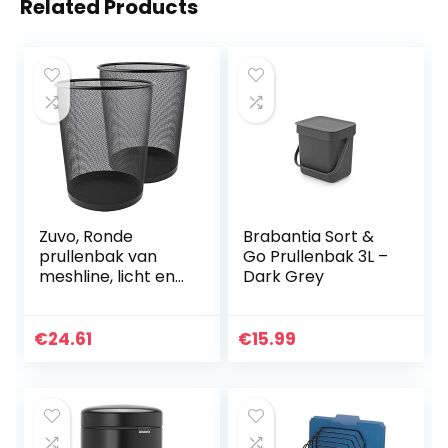
Related Products
Zuvo, Ronde
Brabantia Sort &
prullenbak van
Go Prullenbak 3L –
meshline, licht en
Dark Grey
stabiel, zwart, 2
stuks
€
24.61
€
15.99