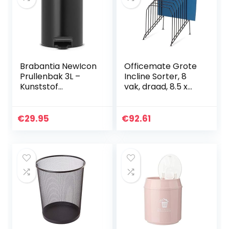
Brabantia NewIcon
Officemate Grote
Prullenbak 3L –
Incline Sorter, 8
Kunststof
vak, draad, 8.5 x
Binnenemmer –
10.375 x 12.625 Inch,
Matt Black
Zwart (25212)
€
29.95
€
92.61