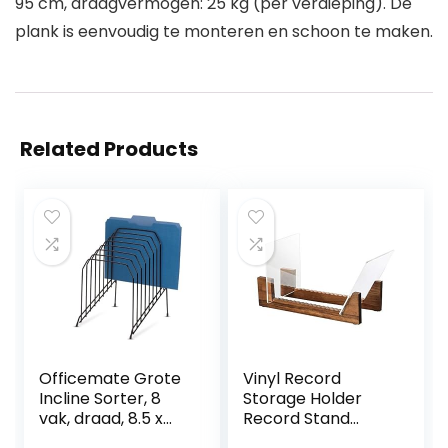
95 cm, draagvermogen: 25 kg (per verdieping). De
plank is eenvoudig te monteren en schoon te maken.
Related Products
Officemate Grote
Vinyl Record
Incline Sorter, 8
Storage Holder
vak, draad, 8.5 x
Record Stand
10.375 x 12.625 Inch,
Album Opslag