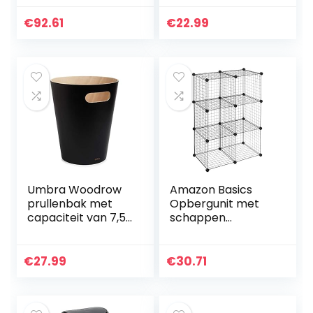
Zwart (25212)
Display Stand-
Store en geschikt
€
92.61
€
22.99
voor maximaal 50
albums, dvd’s of…
Umbra Woodrow
Amazon Basics
prullenbak met
Opbergunit met
capaciteit van 7,5
schappen
liter, Beukenhout,
bestaande uit 6
Zwart/naturel
kubussen, zwart
€
27.99
€
30.71