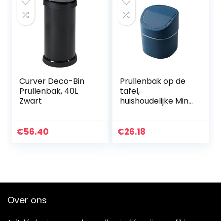
Curver Deco-Bin
Prullenbak op de
Prullenbak, 40L
tafel,
Zwart
huishoudelijke Mini
kleine auto
grootte
nachtkastje
€
56.40
€
26.18
prullenbakjes,
koffie tafel
prullenbak met…
Over ons