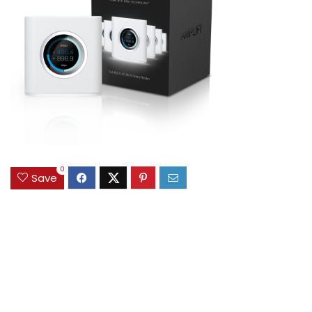
0
Save