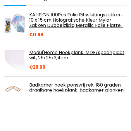
KAHEIGN 100Pcs Folie Ritssluitingszakken,
10 x 15 cm Holografische Kleur Mylar
Zakken Dubbelzijdig Metallic Folie Platte…
€
11.99
Modul'Home Hoekplank, MDF/spaanplaat,
wit, 25x25x3,4cm
€
28.99
Badkamer hoek ponsvrij rek, 180 graden
draaibare hoekplank, badkamer planken
met zuignap keuken plank opberger
(Oranje)
€
16.59
Chef's Path Voorraadpot Set Luchtdichte